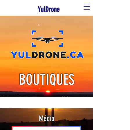
YulDrone
BOUTIQUES
Média