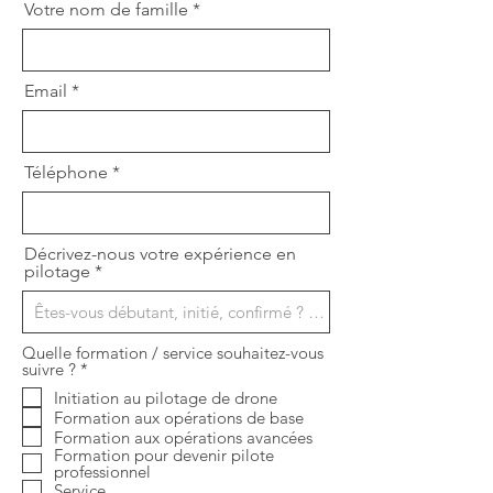
Votre nom de famille
Email
Téléphone
Décrivez-nous votre expérience en
pilotage
Quelle formation / service souhaitez-vous
O
suivre ?
*
b
Initiation au pilotage de drone
l
Formation aux opérations de base
i
g
Formation aux opérations avancées
a
Formation pour devenir pilote
t
professionnel
o
Service