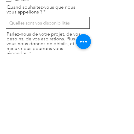
i
r
Quand souhaitez-vous que nous
e
vous appelions ?
Parlez-nous de votre projet, de vos
besoins, de vos aspirations. Plus
vous nous donnez de détails, et
mieux nous pourrons vous
répondre.
Envoyer
IMPORTANT : Nos formations sont
admissibles à la loi du 1 %