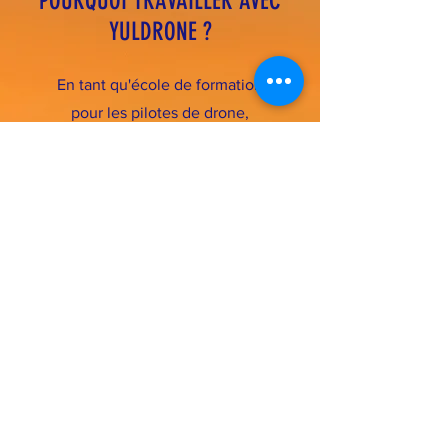
POURQUOI TRAVAILLER AVEC
YULDRONE ?
En tant qu'école de formation
pour les pilotes de drone,
YulDrone a formé et entraîné
de nombreux pilotes dans les
différentes régions du Québec,
et ce pour toutes sortes de
missions. C'est cette passion
transmise à ces pilotes qui nous
a permit de développer
un
vaste réseau qui s'étend
dans les quatre coins du
Québec, de Gatineau à Sept-
Îles, de Sherbrooke à Roberval,