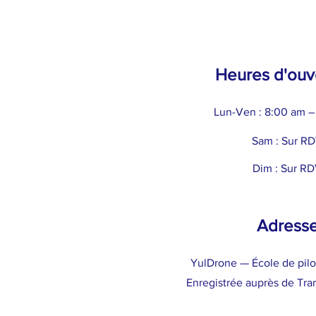
Heures d'ouv
Lun-Ven : 8:00 am –
Sam : Sur R
Dim : Sur R
Adress
YulDrone — École de pil
Enregistrée auprès de Tra