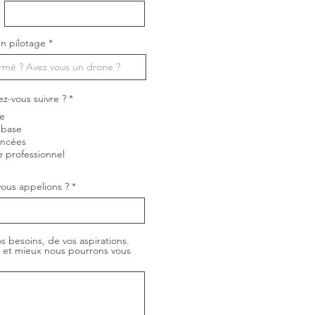
n pilotage
O
ez-vous suivre ?
*
b
ne
l
i
 base
g
ancées
a
e professionnel
t
o
i
ous appelions ?
r
e
s besoins, de vos aspirations.
, et mieux nous pourrons vous