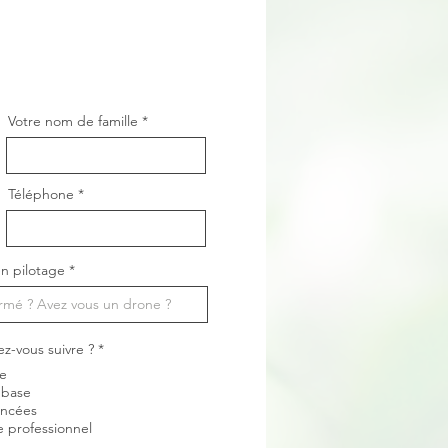
Votre nom de famille
Téléphone
n pilotage
O
ez-vous suivre ?
*
b
ne
l
i
 base
g
ancées
a
e professionnel
t
o