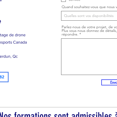
Quand souhaitez-vous que nous v
e
Parlez-nous de votre projet, de vo
Plus vous nous donnez de détails
répondre.
otage de drone
nsports Canada
Verdun, Qc
82
Env
os formations sont admissibles à