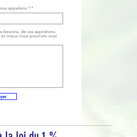
i
ous appelions ?
r
e
s besoins, de vos aspirations.
, et mieux nous pourrons vous
oyer
 la loi du 1 %