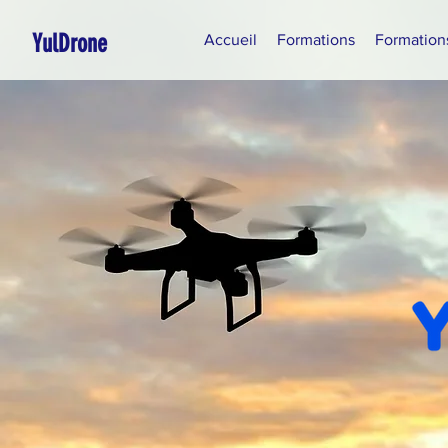
YulDrone
Accueil
Formations
Formation