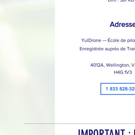
Adress
YulDrone — École de pil
Enregistrée auprès de Tra
4012A, Wellington, 
H4G 1V3
1 833 828-32
IMPORTANT : N