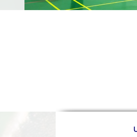
Et vous, sou
U