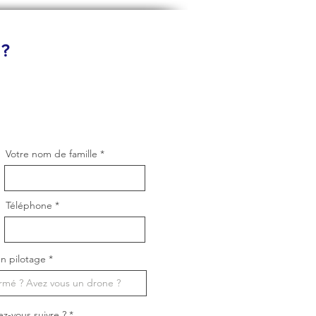
 ?
Votre nom de famille
Téléphone
n pilotage
O
ez-vous suivre ?
*