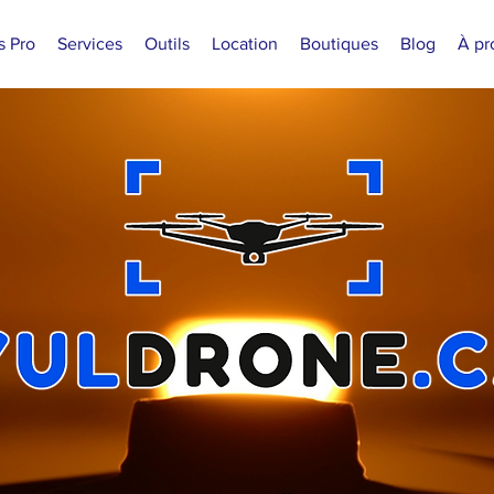
s Pro
Services
Outils
Location
Boutiques
Blog
À pr