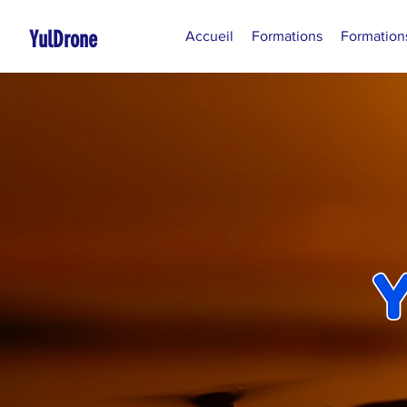
YulDrone
Accueil
Formations
Formation