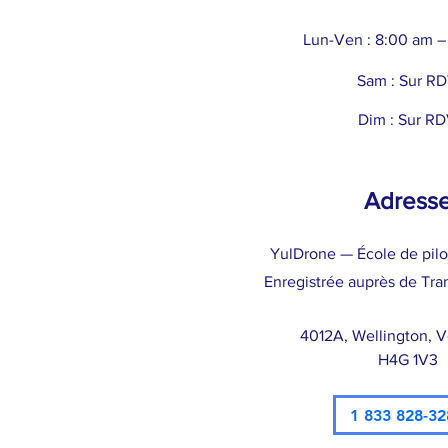
Lun-Ven : 8:00 am –
Sam : Sur R
Dim : Sur R
Adress
YulDrone — École de pil
Enregistrée auprès de Tra
4012A, Wellington, 
H4G 1V3
1 833 828-32