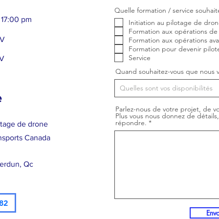
Quelle formation / service souhait
 17:00 pm
Initiation au pilotage de dro
Formation aux opérations de
DV
Formation aux opérations av
Formation pour devenir pilot
Service
DV
Quand souhaitez-vous que nous v
e
Parlez-nous de votre projet, de vo
Plus vous nous donnez de détails
répondre.
otage de drone
nsports Canada
Verdun, Qc
82
Env