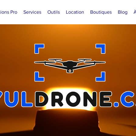
ions Pro
Services
Outils
Location
Boutiques
Blog
À