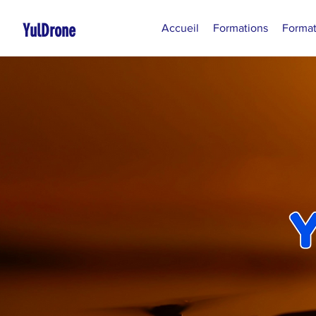
YulDrone
Accueil
Formations
Format