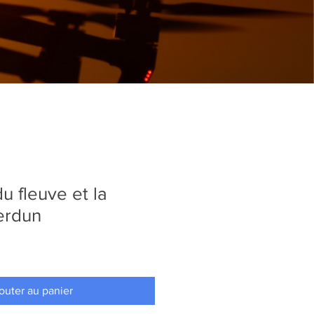
u fleuve et la
erdun
outer au panier