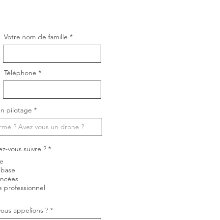
Votre nom de famille
Téléphone
n pilotage
O
ez-vous suivre ?
*
b
ne
l
i
 base
g
ancées
a
e professionnel
t
o
i
ous appelions ?
r
e