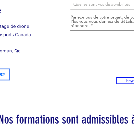
e
Parlez-nous de votre projet, de vo
Plus vous nous donnez de détails
répondre.
otage de drone
nsports Canada
Verdun, Qc
82
Env
os formations sont admissibles à