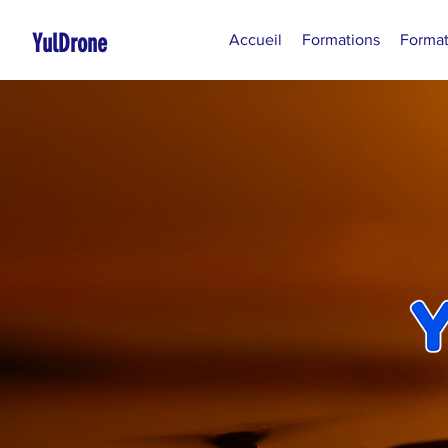
YulDrone
Accueil
Formations
Format