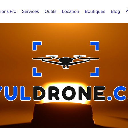
ions Pro
Services
Outils
Location
Boutiques
Blog
À