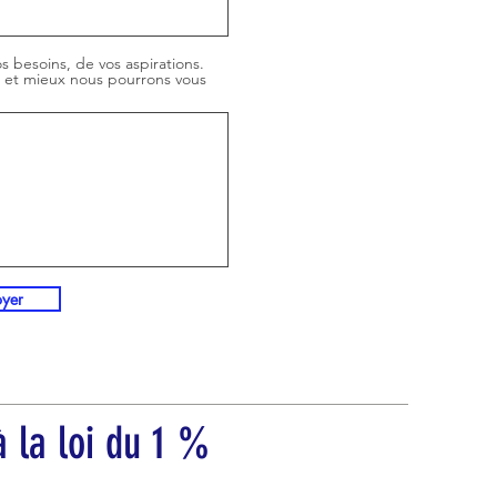
s besoins, de vos aspirations.
, et mieux nous pourrons vous
oyer
 la loi du 1 %