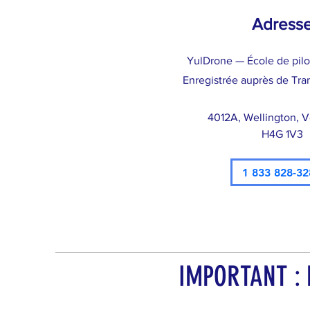
Adress
YulDrone — École de pil
Enregistrée auprès de Tra
4012A, Wellington, 
H4G 1V3
1 833 828-32
IMPORTANT : N