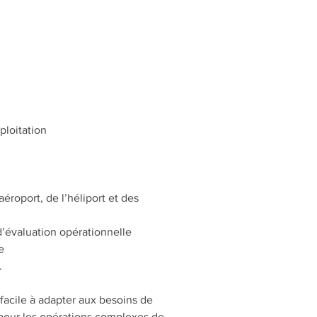
ploitation
aéroport, de l’héliport et des
’évaluation opérationnelle
e
.
s facile à adapter aux besoins de
 pour les opérations complexes de