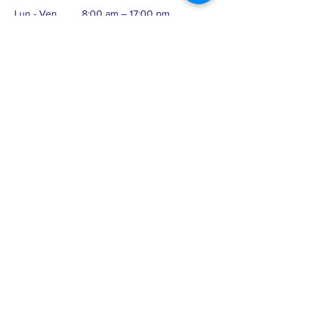
Lun - Ven
8:00 am – 17:00 pm
Samedi
Sur RDV
Dimanche
Sur RDV
Adresse
54, Gordon, Verdun
Québec, H4G 2R3
Nous nous déplaçons
dans tout le Québec