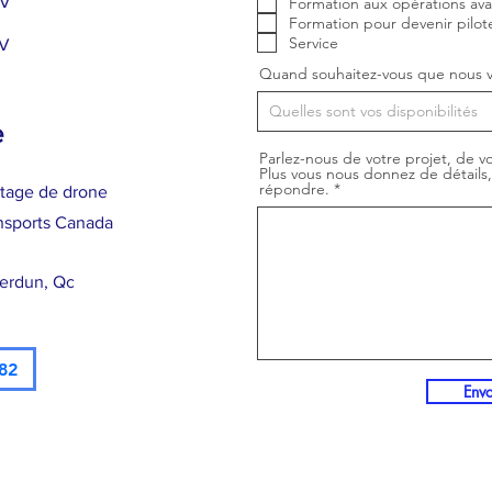
DV
Formation aux opérations av
Formation pour devenir pilot
Service
DV
Quand souhaitez-vous que nous v
e
Parlez-nous de votre projet, de vo
Plus vous nous donnez de détails
répondre.
otage de drone
nsports Canada
Verdun, Qc
82
Env