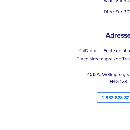
Sam : Sur R
Dim : Sur R
Adress
YulDrone — École de pil
Enregistrée auprès de Tra
4012A, Wellington, 
H4G 1V3
1 833 828-32