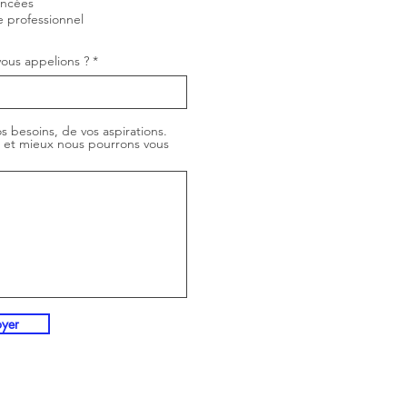
ancées
a
e professionnel
t
o
i
ous appelions ?
r
e
s besoins, de vos aspirations.
, et mieux nous pourrons vous
oyer