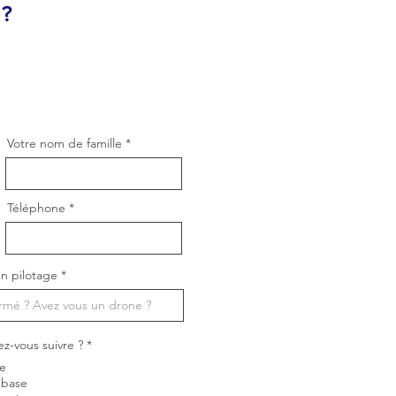
 ?
Votre nom de famille
Téléphone
n pilotage
O
ez-vous suivre ?
*
b
ne
l
i
 base
g