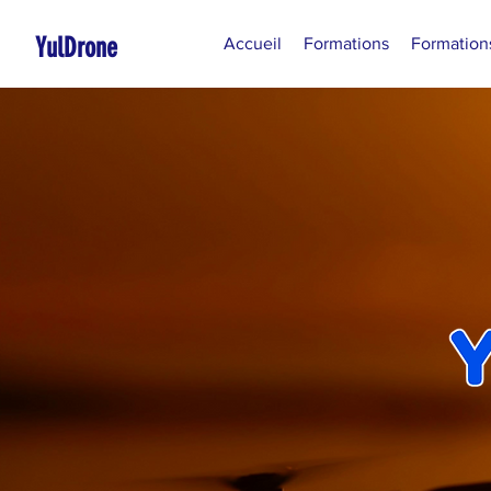
YulDrone
Accueil
Formations
Formation