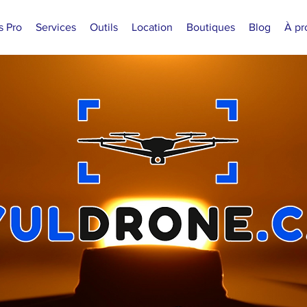
s Pro
Services
Outils
Location
Boutiques
Blog
À pr