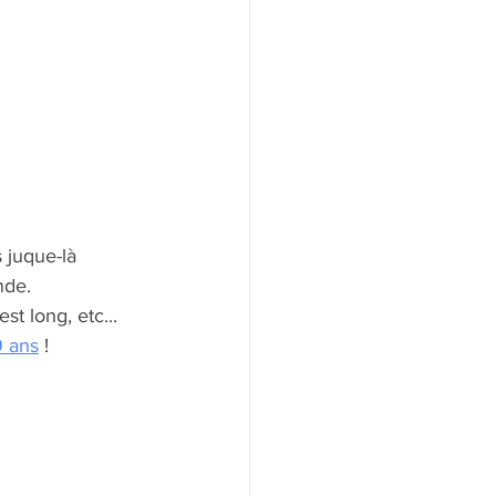
 juque-là 
nde.
t long, etc...
9 ans
 ! 