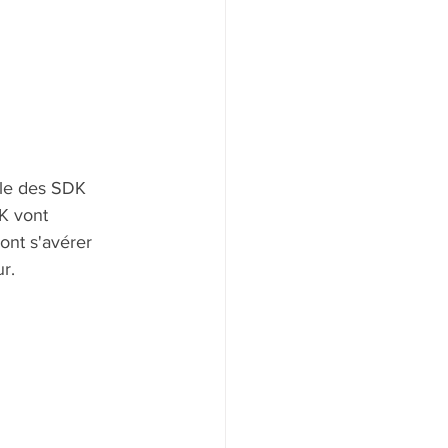
lle des SDK 
K vont 
ont s'avérer 
ur.