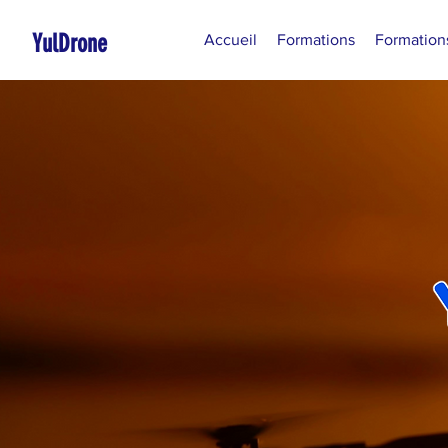
YulDrone
Accueil
Formations
Formation