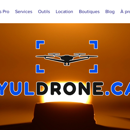
s Pro
Services
Outils
Location
Boutiques
Blog
À pr