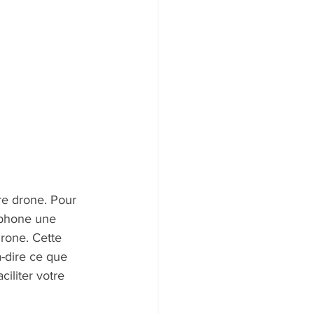
re drone. Pour 
éphone une 
rone. Cette 
à-dire ce que 
iliter votre 